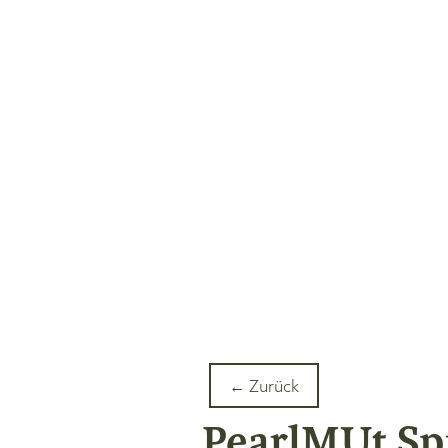
← Zurück
PearlMUt Spi