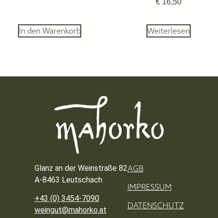
€
16,50
In den Warenkorb
Weiterlesen
Glanz an der Weinstraße 82
AGB
A-8463 Leutschach
IMPRESSUM
+43 (0) 3454-7090
DATENSCHUTZ
weingut@mahorko.at